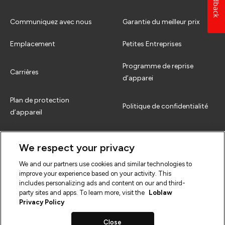
Feedback
Communiquez avec nous
Garantie du meilleur prix
Emplacement
Petites Entreprises
Programme de reprise
Carrières
d’apparei
Plan de protection
Politique de confidentialité
d’appareil
Comment échanger
Termes et conditions
We respect your privacy
FAQs
We and our partners use cookies and similar technologies to
improve your experience based on your activity. This
includes personalizing ads and content on our and third-
party sites and apps. To learn more, visit the
Loblaw
Privacy Policy
Close