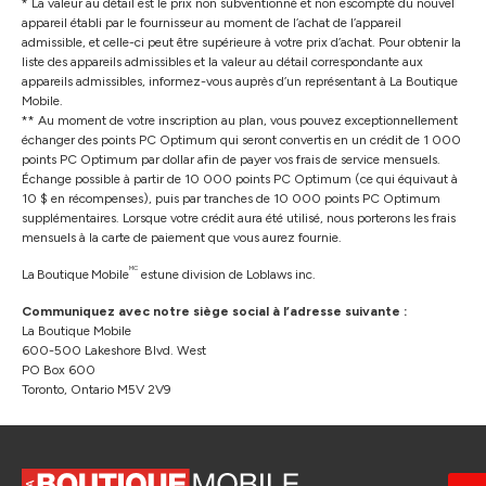
* La valeur au détail est le prix non subventionné et non escompté du nouvel
appareil établi par le fournisseur au moment de l’achat de l’appareil
admissible, et celle-ci peut être supérieure à votre prix d’achat. Pour obtenir la
liste des appareils admissibles et la valeur au détail correspondante aux
appareils admissibles, informez-vous auprès d’un représentant à La Boutique
Mobile.
** Au moment de votre inscription au plan, vous pouvez exceptionnellement
échanger des points PC Optimum qui seront convertis en un crédit de 1 000
points PC Optimum par dollar afin de payer vos frais de service mensuels.
Échange possible à partir de 10 000 points PC Optimum (ce qui équivaut à
10 $ en récompenses), puis par tranches de 10 000 points PC Optimum
supplémentaires. Lorsque votre crédit aura été utilisé, nous porterons les frais
mensuels à la carte de paiement que vous aurez fournie.
MC
La Boutique Mobile
estune division de Loblaws inc.
Communiquez avec notre siège social à l’adresse suivante :
La Boutique Mobile
600-500 Lakeshore Blvd. West
PO Box 600
Toronto, Ontario M5V 2V9