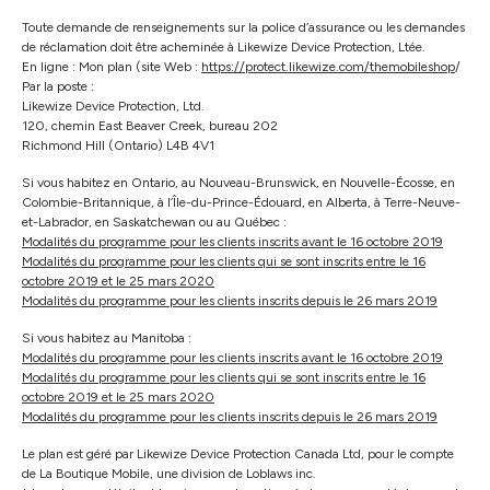
Toute demande de renseignements sur la police d’assurance ou les demandes
de réclamation doit être acheminée à Likewize Device Protection, Ltée.
En ligne : Mon plan (site Web :
https://protect.likewize.com/themobileshop
/
Par la poste :
Likewize Device Protection, Ltd.
120, chemin East Beaver Creek, bureau 202
Richmond Hill (Ontario) L4B 4V1
Si vous habitez en Ontario, au Nouveau-Brunswick, en Nouvelle-Écosse, en
Colombie-Britannique, à l’Île-du-Prince-Édouard, en Alberta, à Terre-Neuve-
et-Labrador, en Saskatchewan ou au Québec :
Modalités du programme pour les clients inscrits avant le 16 octobre 2019
Modalités du programme pour les clients qui se sont inscrits entre le 16
octobre 2019 et le 25 mars 2020
Modalités du programme pour les clients inscrits depuis le 26 mars 2019
Si vous habitez au Manitoba :
Modalités du programme pour les clients inscrits avant le 16 octobre 2019
Modalités du programme pour les clients qui se sont inscrits entre le 16
octobre 2019 et le 25 mars 2020
Modalités du programme pour les clients inscrits depuis le 26 mars 2019
Le plan est géré par Likewize Device Protection Canada Ltd, pour le compte
de La Boutique Mobile, une division de Loblaws inc.