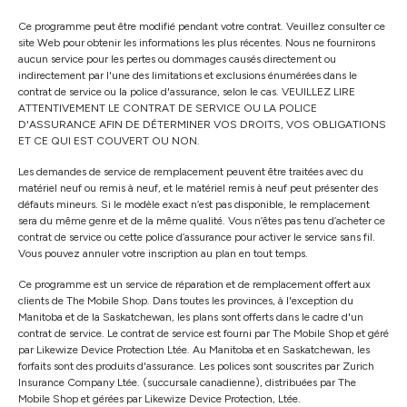
Ce programme peut être modifié pendant votre contrat. Veuillez consulter ce
site Web pour obtenir les informations les plus récentes. Nous ne fournirons
aucun service pour les pertes ou dommages causés directement ou
indirectement par l'une des limitations et exclusions énumérées dans le
contrat de service ou la police d'assurance, selon le cas. VEUILLEZ LIRE
ATTENTIVEMENT LE CONTRAT DE SERVICE OU LA POLICE
D'ASSURANCE AFIN DE DÉTERMINER VOS DROITS, VOS OBLIGATIONS
ET CE QUI EST COUVERT OU NON.
Les demandes de service de remplacement peuvent être traitées avec du
matériel neuf ou remis à neuf, et le matériel remis à neuf peut présenter des
défauts mineurs. Si le modèle exact n’est pas disponible, le remplacement
sera du même genre et de la même qualité. Vous n’êtes pas tenu d’acheter ce
contrat de service ou cette police d’assurance pour activer le service sans fil.
Vous pouvez annuler votre inscription au plan en tout temps.
Ce programme est un service de réparation et de remplacement offert aux
clients de The Mobile Shop. Dans toutes les provinces, à l'exception du
Manitoba et de la Saskatchewan, les plans sont offerts dans le cadre d'un
contrat de service. Le contrat de service est fourni par The Mobile Shop et géré
par Likewize Device Protection Ltée. Au Manitoba et en Saskatchewan, les
forfaits sont des produits d'assurance. Les polices sont souscrites par Zurich
Insurance Company Ltée. (succursale canadienne), distribuées par The
Mobile Shop et gérées par Likewize Device Protection, Ltée.