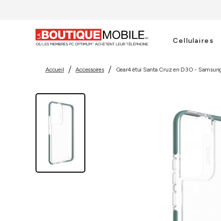
Cellulaires
Accueil
Accessoires
Gear4 étui Santa Cruz en D3O - Samsun