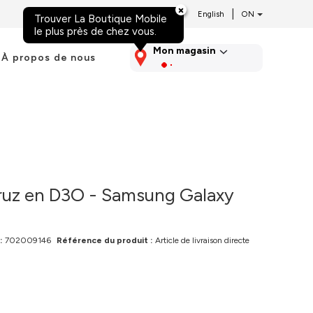
|
English
Trouver La Boutique Mobile
Aller au contenu
le plus près de chez vous.
Mon magasin
À propos de nous
ruz en D3O - Samsung Galaxy
:
702009146
Référence du produit :
Article de livraison directe